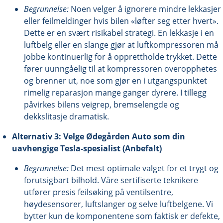
Begrunnelse:
Noen velger å ignorere mindre lekkasjer
eller feilmeldinger hvis bilen «løfter seg etter hvert».
Dette er en svært risikabel strategi. En lekkasje i en
luftbelg eller en slange gjør at luftkompressoren må
jobbe kontinuerlig for å opprettholde trykket. Dette
fører uunngåelig til at kompressoren overopphetes
og brenner ut, noe som gjør en i utgangspunktet
rimelig reparasjon mange ganger dyrere. I tillegg
påvirkes bilens veigrep, bremselengde og
dekkslitasje dramatisk.
Alternativ 3: Velge Ødegården Auto som din
uavhengige Tesla-spesialist (Anbefalt)
Begrunnelse:
Det mest optimale valget for et trygt og
forutsigbart bilhold. Våre sertifiserte teknikere
utfører presis feilsøking på ventilsentre,
høydesensorer, luftslanger og selve luftbelgene. Vi
bytter kun de komponentene som faktisk er defekte,