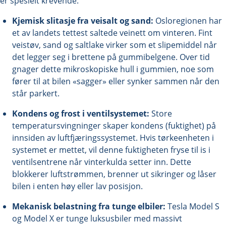
er spesielt krevende:
Kjemisk slitasje fra veisalt og sand:
Osloregionen har
et av landets tettest saltede veinett om vinteren. Fint
veistøv, sand og saltlake virker som et slipemiddel når
det legger seg i brettene på gummibelgene. Over tid
gnager dette mikroskopiske hull i gummien, noe som
fører til at bilen «sagger» eller synker sammen når den
står parkert.
Kondens og frost i ventilsystemet:
Store
temperatursvingninger skaper kondens (fuktighet) på
innsiden av luftfjæringssystemet. Hvis tørkeenheten i
systemet er mettet, vil denne fuktigheten fryse til is i
ventilsentrene når vinterkulda setter inn. Dette
blokkerer luftstrømmen, brenner ut sikringer og låser
bilen i enten høy eller lav posisjon.
Mekanisk belastning fra tunge elbiler:
Tesla Model S
og Model X er tunge luksusbiler med massivt